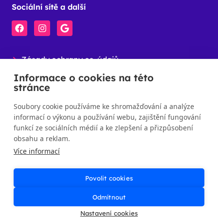
Sociální sítě a další
Zásady ochrany os. údajů
Klientská zóna
Informace o cookies na této
stránce
CEPA
Soubory cookie používáme ke shromažďování a analýze
informací o výkonu a používání webu, zajištění fungování
funkcí ze sociálních médií a ke zlepšení a přizpůsobení
obsahu a reklam.
Více informací
© 2026 Hygienické služby s.r.o. – Všechna práva vyhrazena.
Povolit cookies
Odmítnout
Nastavení cookies
Made with ♡
Webrun